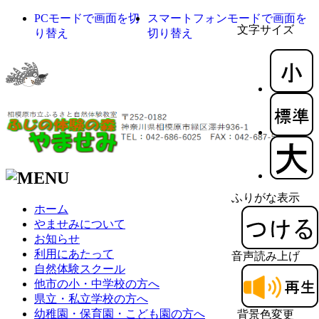
PCモードで画面を切
スマートフォンモードで画面を
文字サイズ
り替え
切り替え
ふりがな表示
ホーム
やませみについて
お知らせ
利用にあたって
音声読み上げ
自然体験スクール
他市の小・中学校の方へ
県立・私立学校の方へ
幼稚園・保育園・こども園の方へ
背景色変更